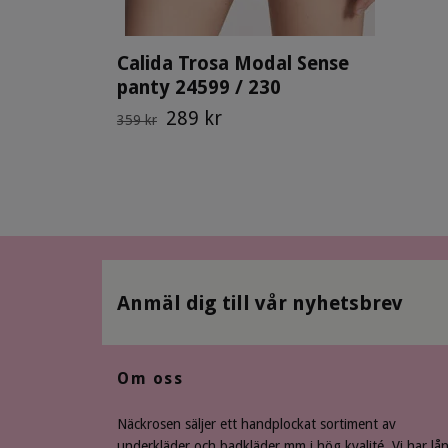
Calida Trosa Modal Sense
panty 24599 / 230
289 kr
359 kr
Anmäl dig till vår nyhetsbrev
Om oss
Näckrosen säljer ett handplockat sortiment av
underkläder och badkläder mm i hög kvalité. Vi har lå