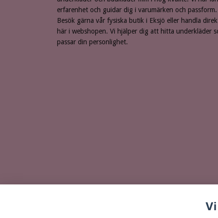
erfarenhet och guidar dig i varumärken och passform.
Besök gärna vår fysiska butik i Eksjö eller handla direk
här i webshopen. Vi hjälper dig att hitta underkläder 
passar din personlighet.
Vi