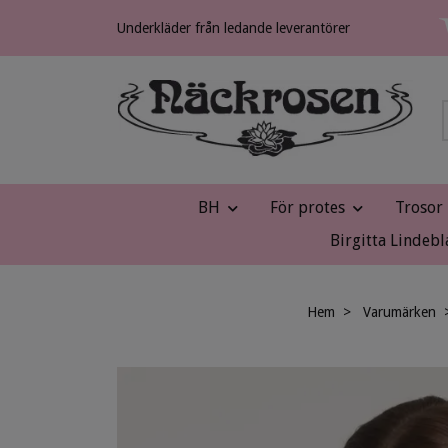
Underkläder från ledande leverantörer
BH
För protes
Trosor
Birgitta Lindebl
Hem
Varumärken