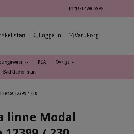
Fri frakt över 599:-
skelistan
Logga in
Varukorg
oungewear
REA
Övrigt
Badkläder man
l Sense 12399 / 230
a linne Modal
 12399 / 230