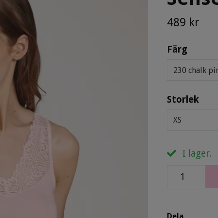
489 kr
Färg
230 chalk pi
Storlek
XS
I lager.
Dela