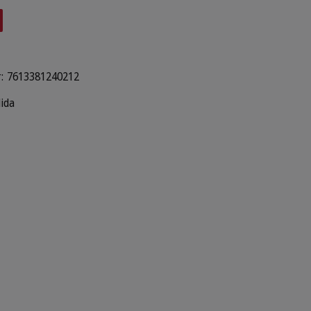
:
7613381240212
lida