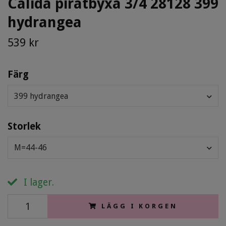
Calida piratbyxa 3/4 28128 399
hydrangea
539 kr
Färg
399 hydrangea
Storlek
M=44-46
I lager.
LÄGG I KORGEN