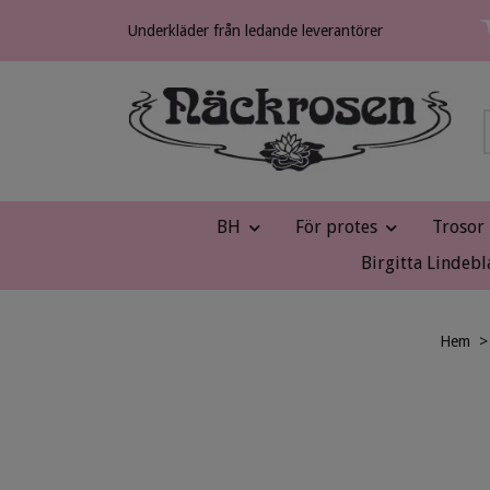
Underkläder från ledande leverantörer
BH
För protes
Trosor
Birgitta Lindebl
Hem