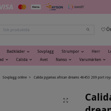
Ön
Badkläder
Sovplagg
Strumpor
Herr
L
ad
Calida
Avet
Nanso
Varumärken
Sovplagg online
Calida pyjamas african dreams 46453 209 port roya
Calid
dream