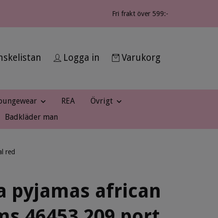
Fri frakt över 599:-
skelistan
Logga in
Varukorg
oungewear
REA
Övrigt
Badkläder man
l red
a pyjamas african
s 46453 209 port