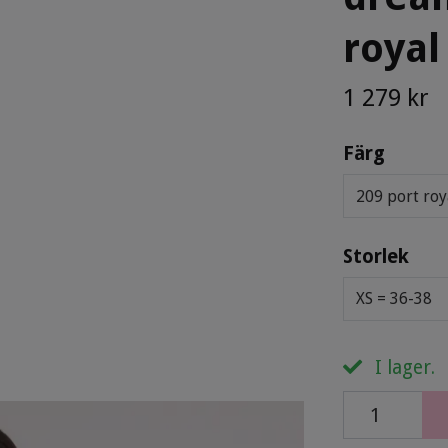
royal
1 279 kr
Färg
209 port roy
Storlek
XS = 36-38
I lager.