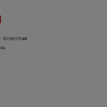
:
7613381375488
lida