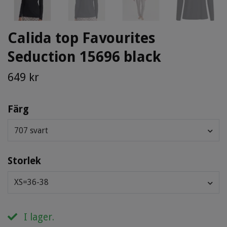
Calida top Favourites
Seduction 15696 black
649 kr
Färg
707 svart
Storlek
XS=36-38
I lager.