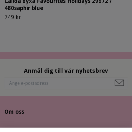
Calida byxa Favourites Holidays 29972 /
480saphir blue
749 kr
Anmäl dig till vår nyhetsbrev
Om oss
Läs mer