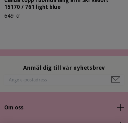
Calida topp i bomull lång ärm Ski Resort
15170 / 761 light blue
649 kr
Anmäl dig till vår nyhetsbrev
Om oss
Läs mer