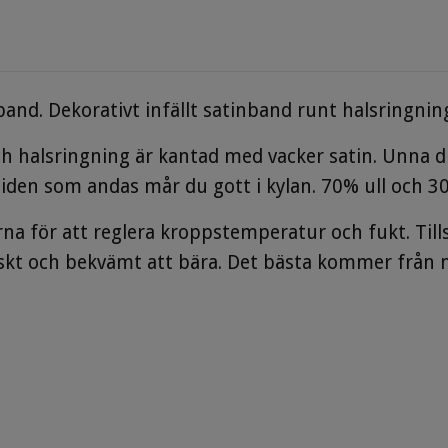
lband. Dekorativt infällt satinband runt halsringnin
och halsringning är kantad med vacker satin. Unna di
siden som andas mår du gott i kylan. 70% ull och 3
rna för att reglera kroppstemperatur och fukt. Til
riskt och bekvämt att bära. Det bästa kommer från