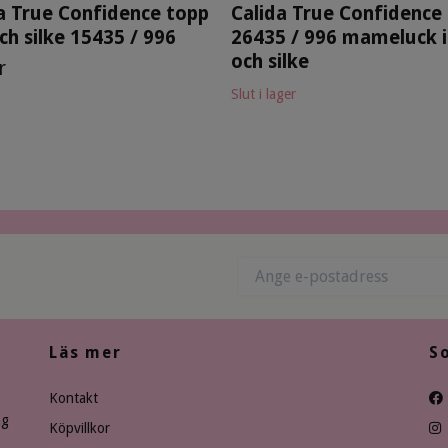
a True Confidence topp
Calida True Confidence
 och silke 15435 / 996
26435 / 996 mameluck i 
och silke
r
Slut i lager
Läs mer
S
Kontakt
ng
Köpvillkor