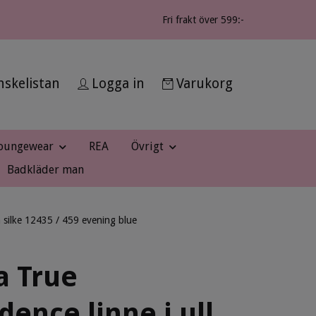
Fri frakt över 599:-
skelistan
Logga in
Varukorg
oungewear
REA
Övrigt
Badkläder man
h silke 12435 / 459 evening blue
a True
dence linne i ull