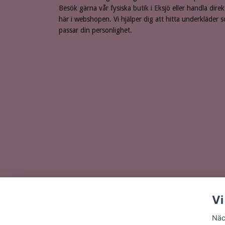
Besök gärna vår fysiska butik i Eksjö eller handla direk
här i webshopen. Vi hjälper dig att hitta underkläder 
passar din personlighet.
Vi
Näc