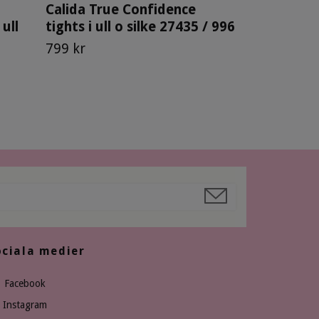
Calida True Confidence
ull
tights i ull o silke 27435 / 996
799 kr
ociala medier
Facebook
Instagram