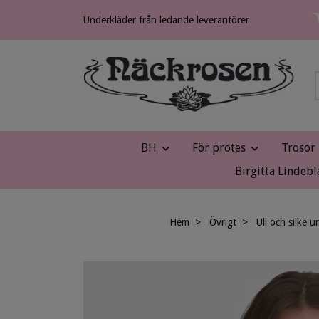
Underkläder från ledande leverantörer
BH
För protes
Trosor
Birgitta Lindebl
Hem
Övrigt
Ull och silke 