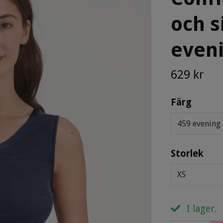
och s
eveni
629 kr
Färg
459 evening
Storlek
XS
I lager.