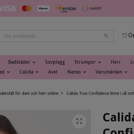
Ön
Badkläder
Sovplagg
Strumpor
Herr
L
ad
Calida
Avet
Nanso
Varumärken
underställ för dam och herr online
Calida True Confidence linne i ull oc
Calid
Confi