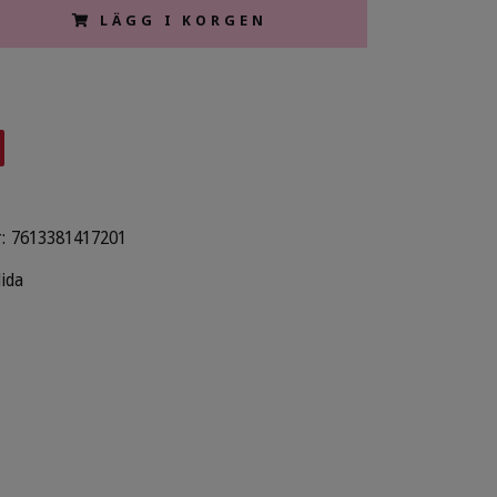
LÄGG I KORGEN
:
7613381417201
lida