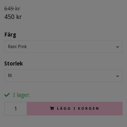
649 kr
450 kr
Färg
Rani Pink
Storlek
M
I lager.
LÄGG I KORGEN