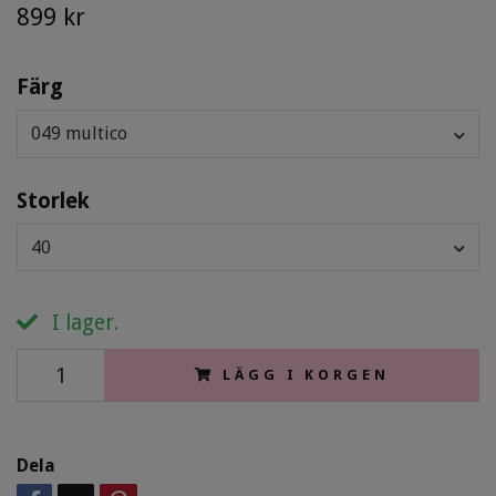
899 kr
Färg
049 multico
Storlek
40
I lager.
LÄGG I KORGEN
Dela