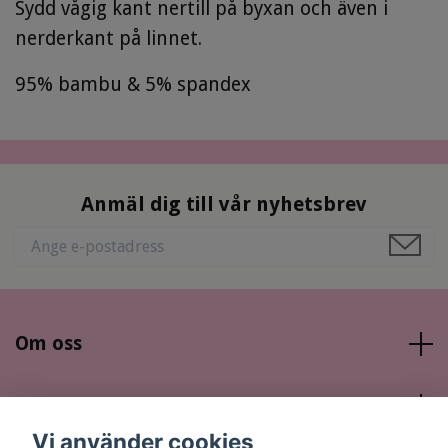
Sydd vågig kant nertill på byxan och även i
nerderkant på linnet.
95% bambu & 5% spandex
Anmäl dig till vår nyhetsbrev
Om oss
Läs mer
Vi använder cookies