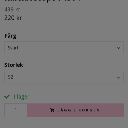
439 kr
220 kr
Färg
Svart
Storlek
52
I lager.
LÄGG I KORGEN