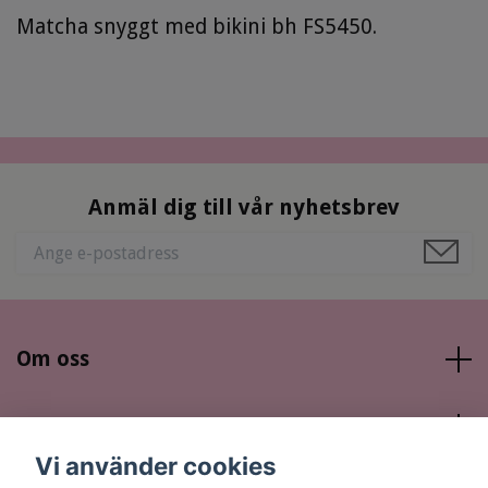
Matcha snyggt med bikini bh FS5450.
Anmäl dig till vår nyhetsbrev
Om oss
Läs mer
Vi använder cookies