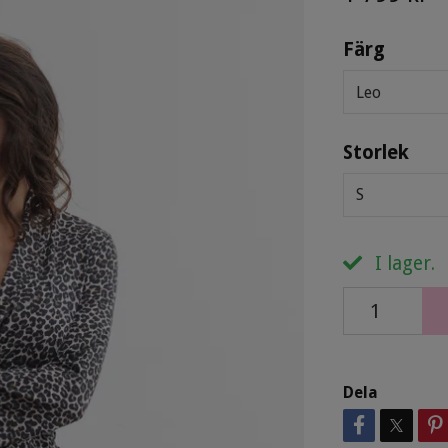
Färg
Leo
Storlek
S
I lager.
Dela