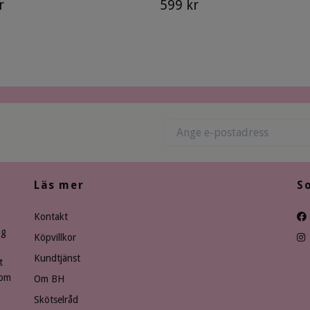
r
599 kr
Läs mer
S
Kontakt
ng
Köpvillkor
Kundtjänst
t
som
Om BH
Skötselråd