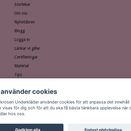
Storlekar
Om oss
Nyhetsbrev
Blogg
Logga in
Länkar vi gillar
Certifieringar
Material
Tips
Ge bort ett presentkort!
 använder cookies
Personuppgiftspolicy
Vanliga frågor
krosen Underkläder använder cookies för att anpassa det innehåll
 visas för dig och för att du ska få bästa tänkbara upplevelse när 
dlar hos oss.
Godkänn alla
Endast nödvändiga