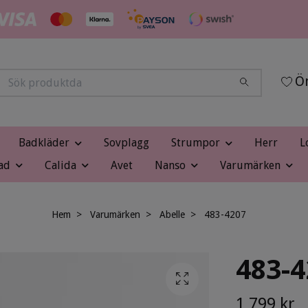
Ön
Badkläder
Sovplagg
Strumpor
Herr
L
ad
Calida
Avet
Nanso
Varumärken
Hem
Varumärken
Abelle
483-4207
483-4
1 799 kr