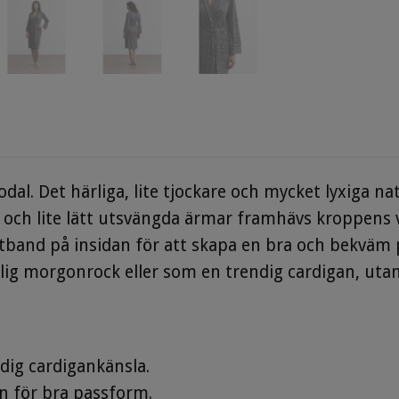
modal. Det härliga, lite tjockare och mycket lyxiga n
 och lite lätt utsvängda ärmar framhävs kroppens va
ytband på insidan för att skapa en bra och bekväm
g morgonrock eller som en trendig cardigan, utan s
dig cardigankänsla.
n för bra passform.