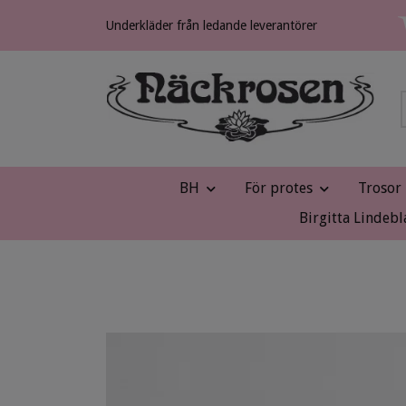
Underkläder från ledande leverantörer
BH
För protes
Trosor
Birgitta Lindebl