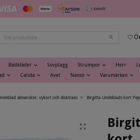
Ön
Badkläder
Sovplagg
Strumpor
Herr
L
ad
Calida
Avet
Nanso
Varumärken
Lindeblad almanckor, vykort och disktraso
Birgitta Lindeblads kort P
Birgi
kort