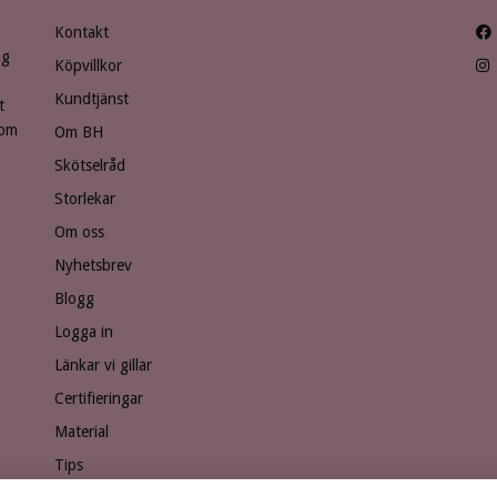
Kontakt
ng
Köpvillkor
Kundtjänst
t
som
Om BH
Skötselråd
Storlekar
Om oss
Nyhetsbrev
Blogg
Logga in
Länkar vi gillar
Certifieringar
Material
Tips