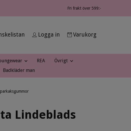
Fri frakt över 599:-
skelistan
Logga in
Varukorg
oungewear
REA
Övrigt
Badkläder man
epparkaksgummor
tta Lindeblads