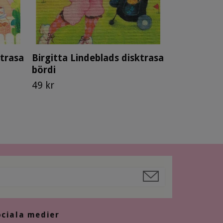
ktrasa
Birgitta Lindeblads disktrasa
bördi
49 kr
ociala medier