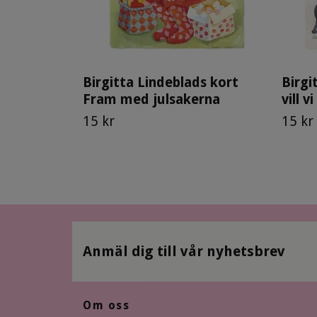
Birgitta Lindeblads kort
Birgi
Fram med julsakerna
vill v
15 kr
15 kr
Anmäl dig till vår nyhetsbrev
Om oss