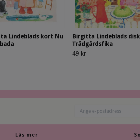
tta Lindeblads kort Nu
Birgitta Lindeblads dis
i bada
Trädgårdsfika
49 kr
Läs mer
S