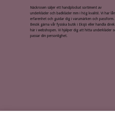
Näckrosen säljer ett handplockat sortiment av
underkläder och badkläder mm i hög kvalité. Vi har lå
erfarenhet och guidar dig i varumärken och passform.
Besök gärna vår fysiska butik i Eksjö eller handla direk
här i webshopen. Vi hjälper dig att hitta underkläder 
passar din personlighet.