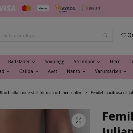
Ön
Badkläder
Sovplagg
Strumpor
Herr
L
ad
Calida
Avet
Nanso
Varumärken
ll och silke underställ för dam och herr online
Femilet maxitrosa ull J
Femil
Julia