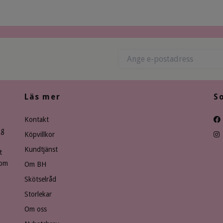
Läs mer
S
Kontakt
ng
Köpvillkor
Kundtjänst
t
som
Om BH
Skötselråd
Storlekar
Om oss