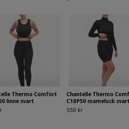
telle Thermo Comfort
Chantelle Thermo Comf
0 linne svart
C18P50 mameluck svar
r
550 kr