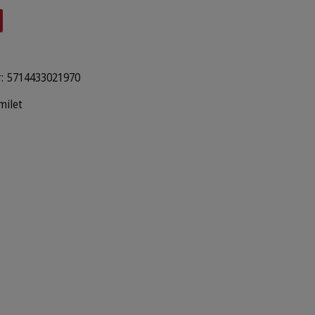
:
5714433021970
milet