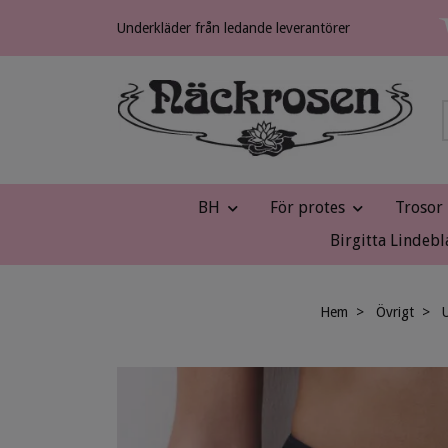
Underkläder från ledande leverantörer
BH
För protes
Trosor
Birgitta Lindebl
Hem
Övrigt
U