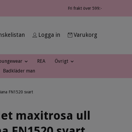
Fri frakt över 599:-
skelistan
Logga in
Varukorg
oungewear
REA
Övrigt
Badkläder man
uliana FN1520 svart
et maxitrosa ull
na FN1520 svart