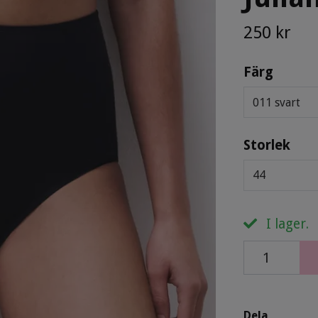
250 kr
Färg
011 svart
Storlek
44
I lager.
Dela