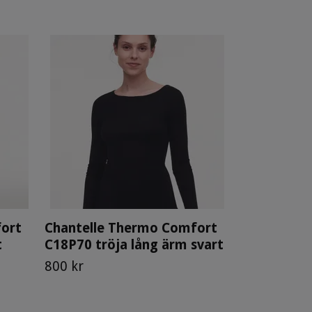
Chantelle
C18P40 leg
900 kr
ort
Chantelle Thermo Comfort
t
C18P70 tröja lång ärm svart
800 kr