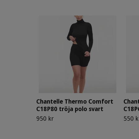
Chantelle Thermo Comfort
Chan
C18P80 tröja polo svart
C18P6
950 kr
550 k