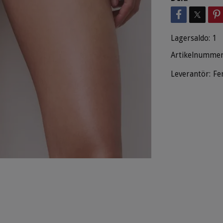
Lagersaldo:
1
Artikelnummer
Leverantör:
Fe