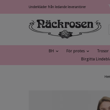
Underkläder från ledande leverantörer
BH
För protes
Trosor
Birgitta Lindebl
He