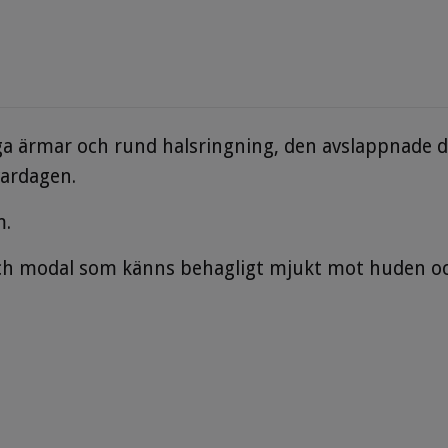
a ärmar och rund halsringning, den avslappnade des
vardagen.
m.
och modal som känns behagligt mjukt mot huden och 