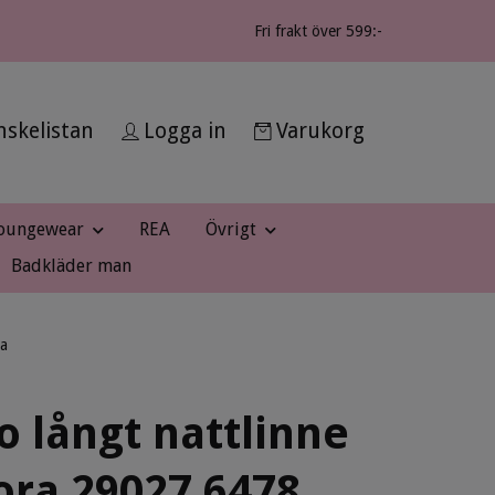
Fri frakt över 599:-
skelistan
Logga in
Varukorg
oungewear
REA
Övrigt
Badkläder man
sa
 långt nattlinne
ra 29027 6478