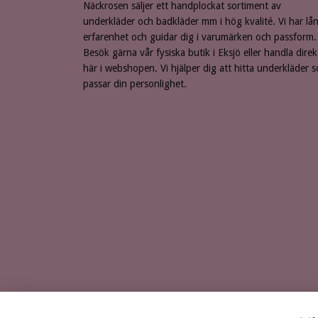
Näckrosen säljer ett handplockat sortiment av
underkläder och badkläder mm i hög kvalité. Vi har lå
erfarenhet och guidar dig i varumärken och passform.
Besök gärna vår fysiska butik i Eksjö eller handla direk
här i webshopen. Vi hjälper dig att hitta underkläder 
passar din personlighet.