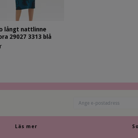
 långt nattlinne
ra 29027 3313 blå
r
Läs mer
S