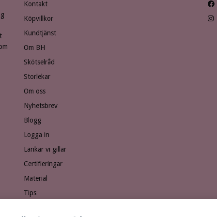
Kontakt
ng
Köpvillkor
Kundtjänst
t
som
Om BH
Skötselråd
Storlekar
Om oss
Nyhetsbrev
Blogg
Logga in
Länkar vi gillar
Certifieringar
Material
Tips
Ge bort ett presentkort!