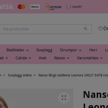
Ön
Badkläder
Sovplagg
Strumpor
Herr
L
ad
Calida
Avet
Nanso
Varumärken
m
Sovplagg online
Nanso långt nattlinne Leonora 29027 6478 ro
Nanso
Leono