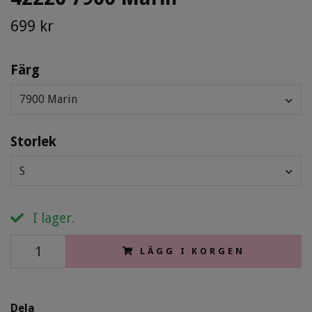
699 kr
Färg
7900 Marin
Storlek
S
I lager.
LÄGG I KORGEN
Dela