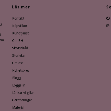
Läs mer
S
Kontakt
ng
Köpvillkor
Kundtjänst
t
som
Om BH
Skötselråd
Storlekar
Om oss
Nyhetsbrev
Blogg
Logga in
Länkar vi gillar
Certifieringar
Material