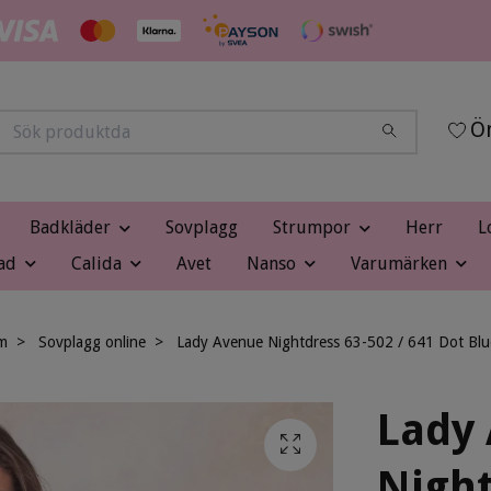
Ön
Badkläder
Sovplagg
Strumpor
Herr
L
ad
Calida
Avet
Nanso
Varumärken
m
Sovplagg online
Lady Avenue Nightdress 63-502 / 641 Dot Blu
Lady
Night