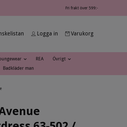
Fri frakt över 599:-
skelistan
Logga in
Varukorg
oungewear
REA
Övrigt
Badkläder man
e
 Avenue
dress 63-502 /