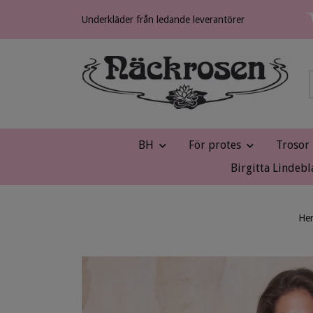
Underkläder från ledande leverantörer
BH
För protes
Trosor
Birgitta Lindebl
He