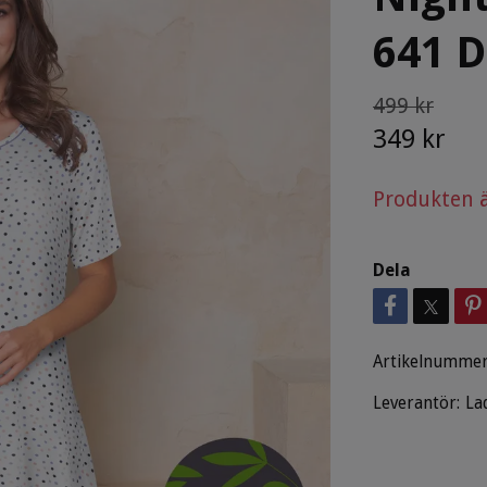
641 D
499 kr
349 kr
Produkten är 
Dela
Artikelnummer
Leverantör:
La