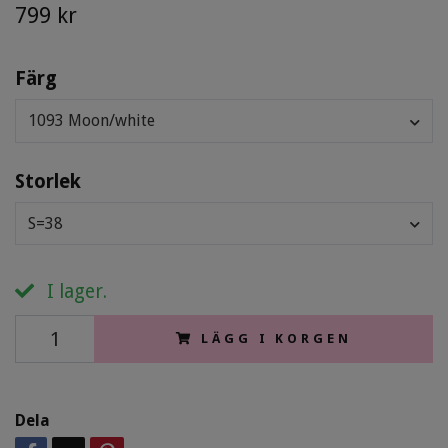
799 kr
Färg
1093 Moon/white
Storlek
S=38
I lager.
LÄGG I KORGEN
Dela