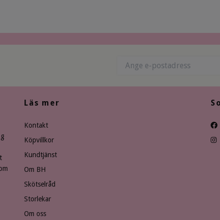
Läs mer
S
Kontakt
ng
Köpvillkor
Kundtjänst
t
som
Om BH
Skötselråd
Storlekar
Om oss