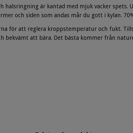
och halsringning är kantad med mjuk vacker spets. Unn
ärmer och siden som andas mår du gott i kylan. 70%
rna för att reglera kroppstemperatur och fukt. Til
 och bekvämt att bära. Det bästa kommer från nat