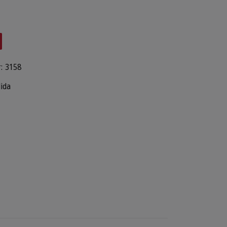
:
3158
lida