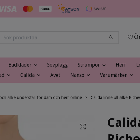
Ön
Badkläder
Sovplagg
Strumpor
Herr
L
ad
Calida
Avet
Nanso
Varumärken
 och silke underställ för dam och herr online
Calida linne ull silke Ric
Calid
Riche