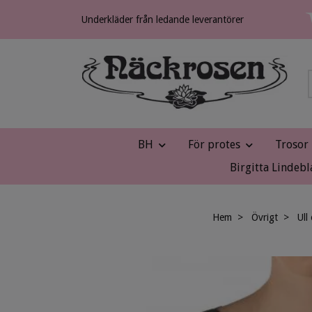
Underkläder från ledande leverantörer
BH
För protes
Trosor
Birgitta Lindebl
Hem
Övrigt
Ull