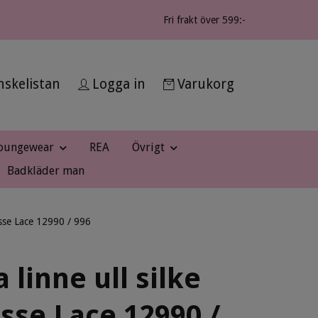
Fri frakt över 599:-
skelistan
Logga in
Varukorg
oungewear
REA
Övrigt
Badkläder man
hesse Lace 12990 / 996
a linne ull silke
sse Lace 12990 /