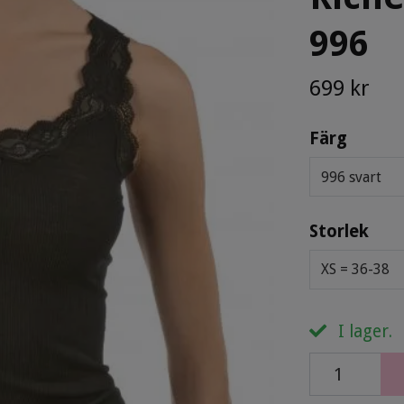
996
699 kr
Färg
996 svart
Storlek
XS = 36-38
I lager.