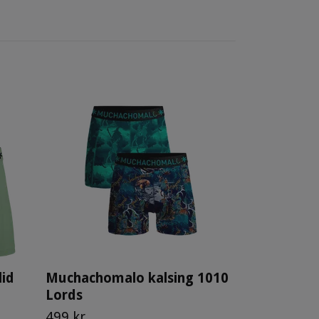
Muchachom
bomull 101
o Greta
559 kr
id
Muchachomalo kalsing 1010
Lords
499 kr