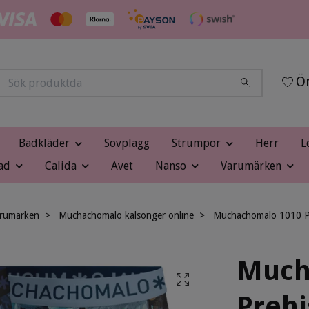
Ön
Badkläder
Sovplagg
Strumpor
Herr
L
ad
Calida
Avet
Nanso
Varumärken
rumärken
Muchachomalo kalsonger online
Muchachomalo 1010 Pr
Much
Prehi