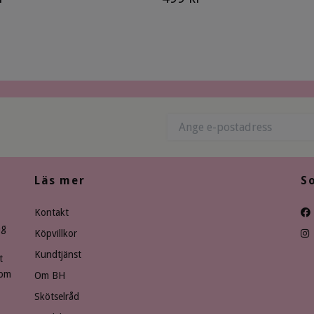
Läs mer
S
Kontakt
ng
Köpvillkor
Kundtjänst
t
som
Om BH
Skötselråd