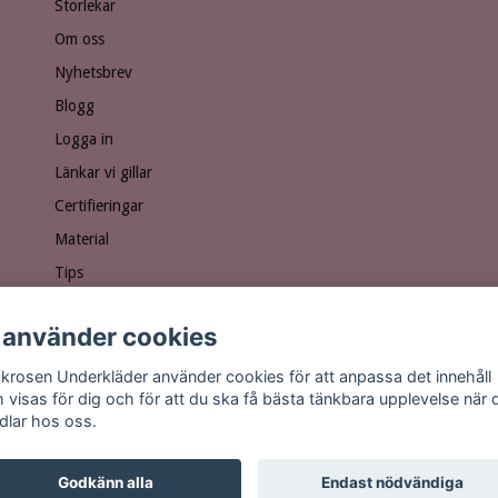
Storlekar
Om oss
Nyhetsbrev
Blogg
Logga in
Länkar vi gillar
Certifieringar
Material
Tips
Ge bort ett presentkort!
 använder cookies
Personuppgiftspolicy
Vanliga frågor
krosen Underkläder använder cookies för att anpassa det innehåll
 visas för dig och för att du ska få bästa tänkbara upplevelse när 
dlar hos oss.
Godkänn alla
Endast nödvändiga