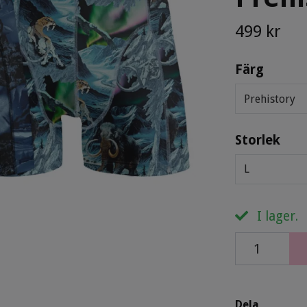
499 kr
Färg
Prehistory
Storlek
L
I lager.
Dela