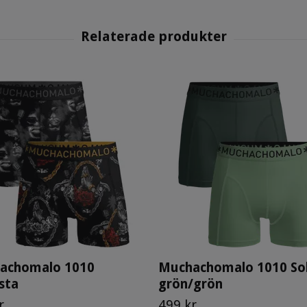
achomalo 1010
Muchachomalo 1010 Sol
sta
grön/grön
r
499 kr