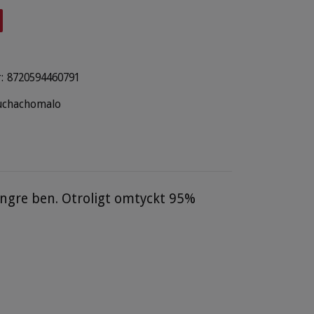
:
8720594460791
chachomalo
ängre ben. Otroligt omtyckt 95%