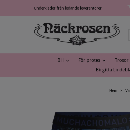
Underkläder från ledande leverantörer
BH
För protes
Trosor
Birgitta Lindebl
Hem
Va