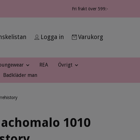
Fri frakt över 599:-
skelistan
Logga in
Varukorg
oungewear
REA
Övrigt
Badkläder man
ehistory
achomalo 1010
story