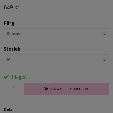
649 kr
Färg
Rooster
Storlek
M
I lager.
LÄGG I KORGEN
Dela