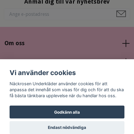
Anmäl dig till vår nyhetsbrev
Om oss
Läs mer
Vi använder cookies
Sociala medier
Näckrosen Underkläder använder cookies för att
anpassa det innehåll som visas för dig och för att du ska
få bästa tänkbara upplevelse när du handlar hos oss.
Godkänn alla
© 2026 Näckrosen Underkläder
Endast nödvändiga