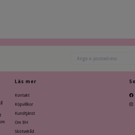
Läs mer
S
Kontakt
ng
Köpvillkor
Kundtjänst
t
som
Om BH
Skötselråd