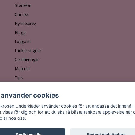
Storlekar
Om oss
Nyhetsbrev
Blogg
Logga in
Länkar vi gillar
Certifieringar
Material
Tips
Ge bort ett presentkort!
 använder cookies
Personuppgiftspolicy
Vanliga frågor
krosen Underkläder använder cookies för att anpassa det innehåll
 visas för dig och för att du ska få bästa tänkbara upplevelse när 
dlar hos oss.
Godkänn alla
Endast nödvändiga