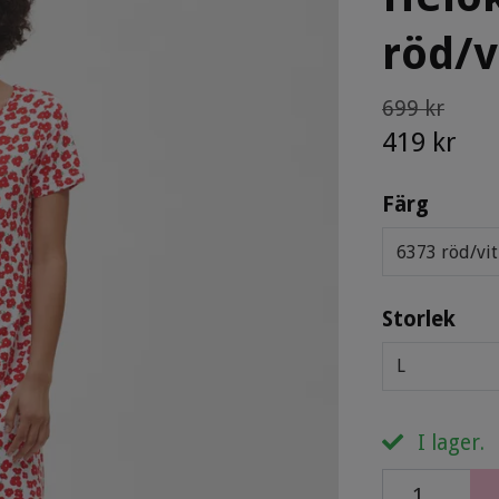
röd/v
699 kr
419 kr
Färg
6373 röd/vit
Storlek
L
I lager.