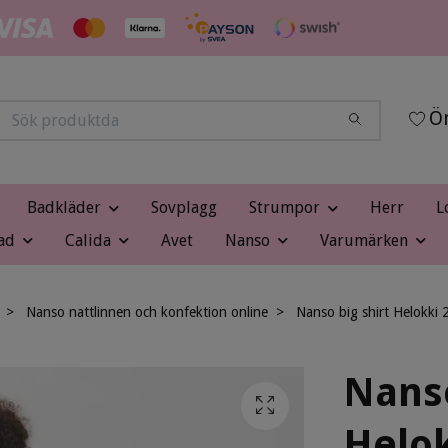
Ön
Badkläder
Sovplagg
Strumpor
Herr
L
ad
Calida
Avet
Nanso
Varumärken
Nanso nattlinnen och konfektion online
Nanso big shirt Helokki 
Nanso
Helok