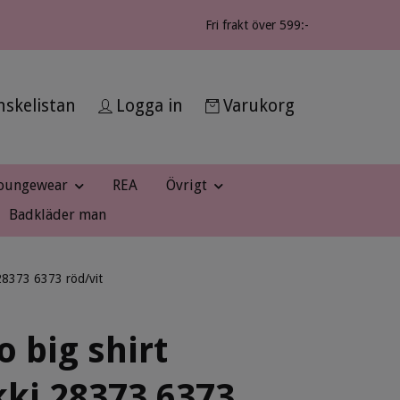
Fri frakt över 599:-
skelistan
Logga in
Varukorg
oungewear
REA
Övrigt
Badkläder man
28373 6373 röd/vit
 big shirt
ki 28373 6373