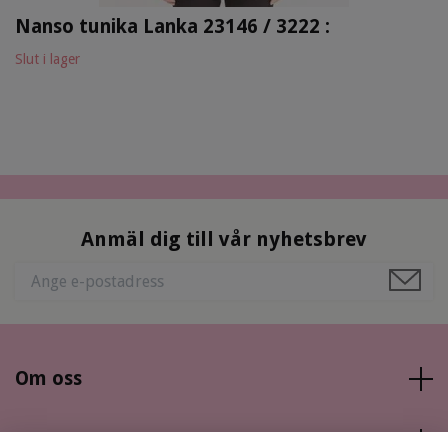
Nanso tunika Lanka 23146 / 3222 :
Slut i lager
Anmäl dig till vår nyhetsbrev
Om oss
Läs mer