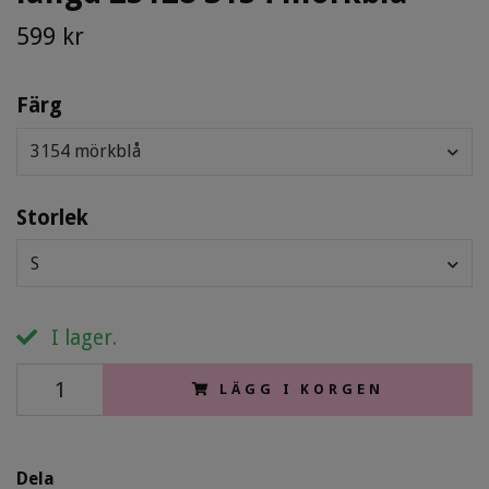
599 kr
Färg
3154 mörkblå
Storlek
S
I lager.
LÄGG I KORGEN
Dela