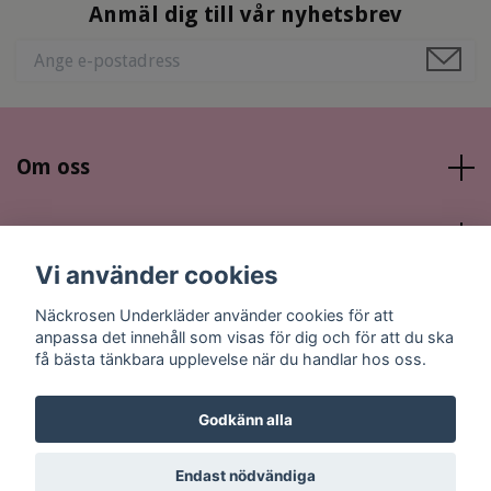
Anmäl dig till vår nyhetsbrev
Om oss
Läs mer
Vi använder cookies
Sociala medier
Näckrosen Underkläder använder cookies för att
anpassa det innehåll som visas för dig och för att du ska
få bästa tänkbara upplevelse när du handlar hos oss.
Godkänn alla
© 2026 Näckrosen Underkläder
Endast nödvändiga