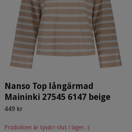
Nanso Top långärmad
Maininki 27545 6147 beige
449 kr
Produkten är tyvärr slut i lager. :(