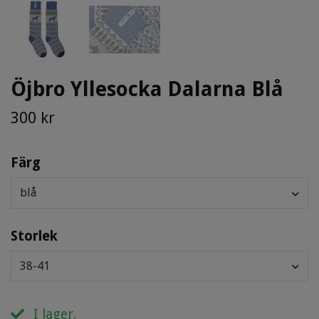
Öjbro Yllesocka Dalarna Blå
300 kr
Färg
blå
Storlek
38-41
I lager.