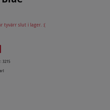
tyvärr slut i lager. :(
:
3215
arl