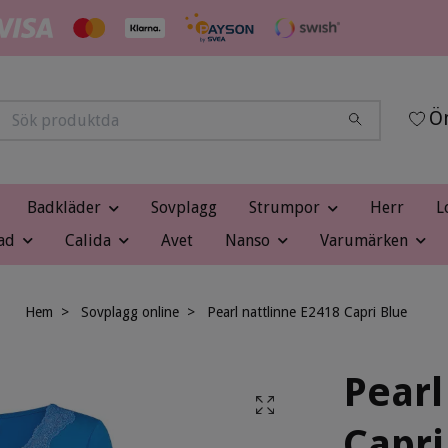
Ön
Badkläder
Sovplagg
Strumpor
Herr
L
ad
Calida
Avet
Nanso
Varumärken
Hem
Sovplagg online
Pearl nattlinne E2418 Capri Blue
Pearl
Capri