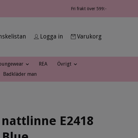
Fri frakt över 599:-
skelistan
Logga in
Varukorg
oungewear
REA
Övrigt
Badkläder man
 nattlinne E2418
 Blue