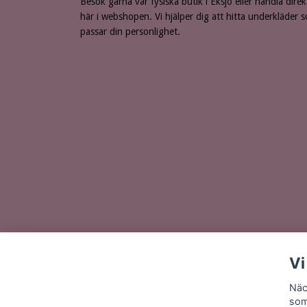
Besök gärna vår fysiska butik i Eksjö eller handla direk
här i webshopen. Vi hjälper dig att hitta underkläder 
passar din personlighet.
Vi
Näc
som