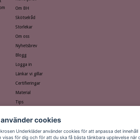
t
som
Om BH
Skötselråd
Storlekar
Om oss
Nyhetsbrev
Blogg
Logga in
Länkar vi gillar
Certifieringar
Material
Tips
Ge bort ett presentkort!
 använder cookies
Personuppgiftspolicy
Vanliga frågor
krosen Underkläder använder cookies för att anpassa det innehåll
 visas för dig och för att du ska få bästa tänkbara upplevelse när 