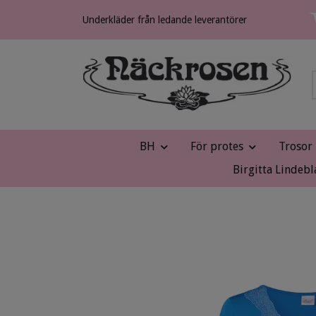
Underkläder från ledande leverantörer
BH
För protes
Trosor
Birgitta Lindebl