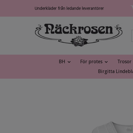
Underkläder från ledande leverantörer
BH
För protes
Trosor
Birgitta Lindebl