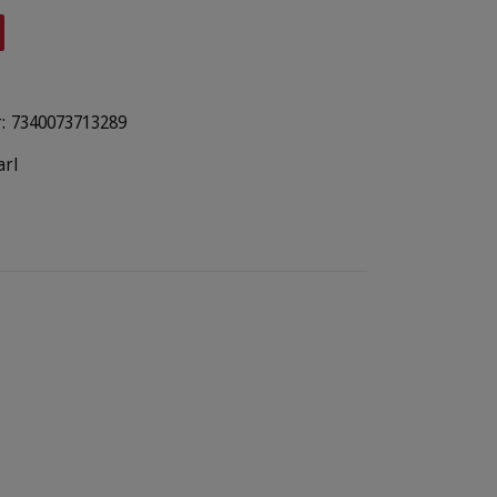
:
7340073713289
arl