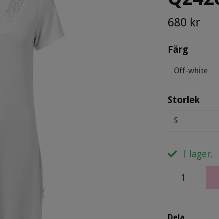
680 kr
Färg
Off-white
Storlek
S
I lager.
Dela