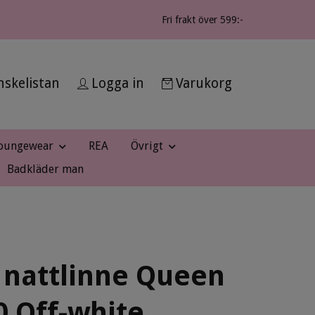
Fri frakt över 599:-
skelistan
Logga in
Varukorg
oungewear
REA
Övrigt
Badkläder man
 nattlinne Queen
 Off-white