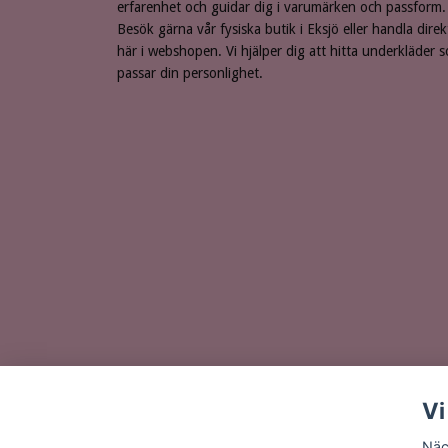
erfarenhet och guidar dig i varumärken och passform.
Besök gärna vår fysiska butik i Eksjö eller handla direk
här i webshopen. Vi hjälper dig att hitta underkläder 
passar din personlighet.
Vi
Näc