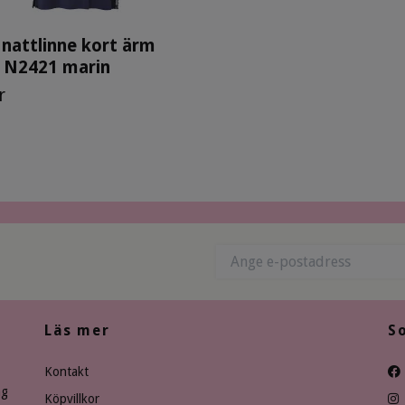
 nattlinne kort ärm
 N2421 marin
r
Läs mer
S
Kontakt
ng
Köpvillkor