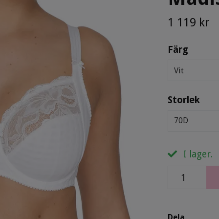
1 119 kr
Färg
Vit
Storlek
70D
I lager.
Dela