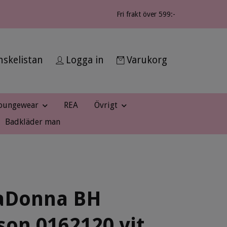
Fri frakt över 599:-
skelistan
Logga in
Varukorg
oungewear
REA
Övrigt
Badkläder man
aDonna BH
on 0162120 vit