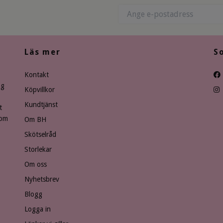
Läs mer
S
Kontakt
ng
Köpvillkor
Kundtjänst
t
som
Om BH
Skötselråd
Storlekar
Om oss
Nyhetsbrev
Blogg
Logga in