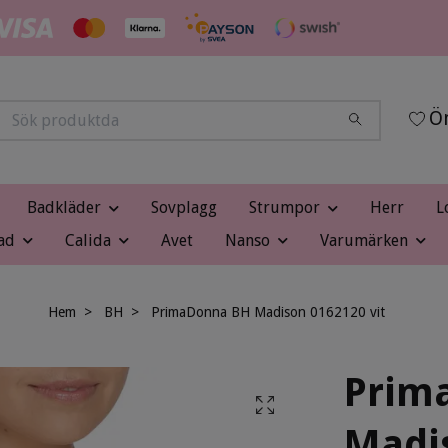
Ön
Badkläder
Sovplagg
Strumpor
Herr
L
ad
Calida
Avet
Nanso
Varumärken
Hem
BH
PrimaDonna BH Madison 0162120 vit
Prim
Madis