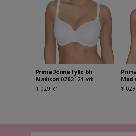
PrimaDonna fylld bh
Prima
Madison 0262121 vit
Madis
1 029 kr
1 029