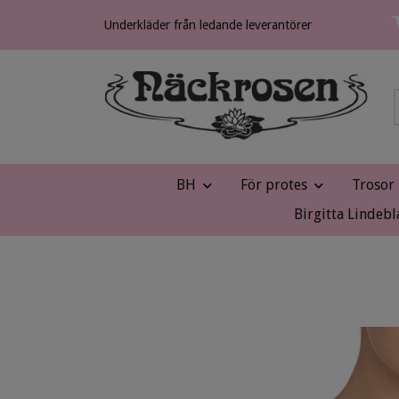
Underkläder från ledande leverantörer
BH
För protes
Trosor
Birgitta Lindebl