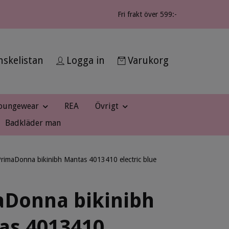
Fri frakt över 599:-
skelistan
Logga in
Varukorg
oungewear
REA
Övrigt
Badkläder man
rimaDonna bikinibh Mantas 4013410 electric blue
aDonna bikinibh
as 4013410