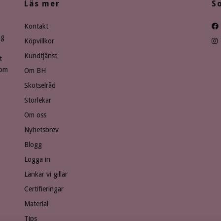
Läs mer
S
Kontakt
ng
Köpvillkor
Kundtjänst
t
som
Om BH
Skötselråd
Storlekar
Om oss
Nyhetsbrev
Blogg
Logga in
Länkar vi gillar
Certifieringar
Material
Tips