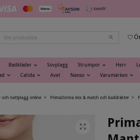
Ön
Badkläder
Sovplagg
Strumpor
Herr
L
ad
Calida
Avet
Nanso
Varumärken
och nattplagg online
PrimaDonna mix & match och baddräkter
P
Prim
Mant