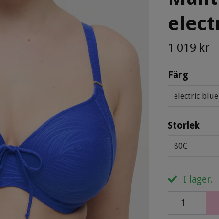
elect
1 019 kr
Färg
electric blue
Storlek
80C
I lager.