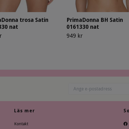
Donna trosa Satin
PrimaDonna BH Satin
330 nat
0161330 nat
r
949 kr
Läs mer
S
Kontakt