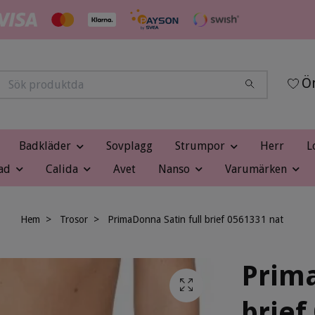
Ön
Badkläder
Sovplagg
Strumpor
Herr
L
ad
Calida
Avet
Nanso
Varumärken
Hem
Trosor
PrimaDonna Satin full brief 0561331 nat
Prima
brief