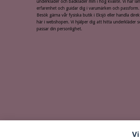
underkläder och badkläder mm i hög kvalité. Vi har lå
erfarenhet och guidar dig i varumärken och passform.
Besök gärna vår fysiska butik i Eksjö eller handla direk
här i webshopen. Vi hjälper dig att hitta underkläder 
passar din personlighet.
Vi