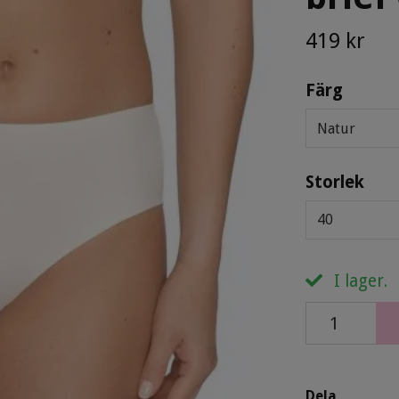
419 kr
Färg
Natur
Storlek
40
I lager.
Dela