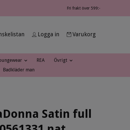
Fri frakt över 599:-
skelistan
Logga in
Varukorg
oungewear
REA
Övrigt
Badkläder man
Donna Satin full
 0561331 nat