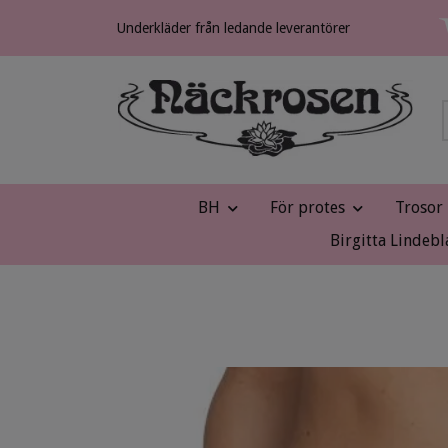
Underkläder från ledande leverantörer
BH
För protes
Trosor
Birgitta Lindebl