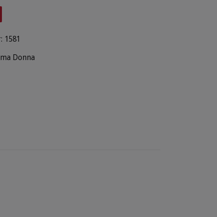
:
1581
ima Donna