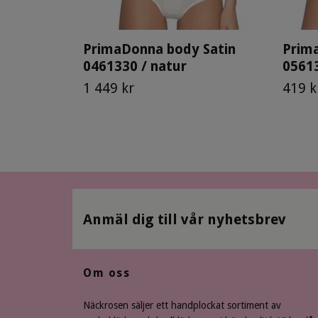
PrimaDonna body Satin
Prima
0461330 / natur
0561
1 449 kr
419 k
Anmäl dig till vår nyhetsbrev
Om oss
Näckrosen säljer ett handplockat sortiment av