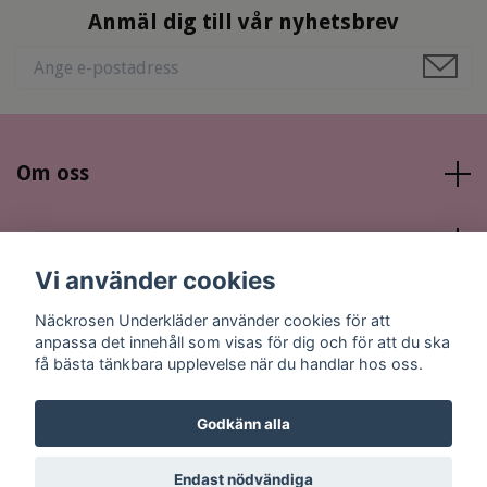
Anmäl dig till vår nyhetsbrev
Om oss
Läs mer
Vi använder cookies
Sociala medier
Näckrosen Underkläder använder cookies för att
anpassa det innehåll som visas för dig och för att du ska
få bästa tänkbara upplevelse när du handlar hos oss.
Godkänn alla
© 2026 Näckrosen Underkläder
Endast nödvändiga