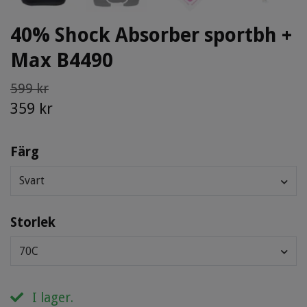
40% Shock Absorber sportbh +
Max B4490
599 kr
359 kr
Färg
Svart
Storlek
70C
I lager.