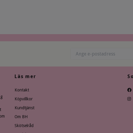
Läs mer
S
Kontakt
ng
Köpvillkor
Kundtjänst
t
som
Om BH
Skötselråd