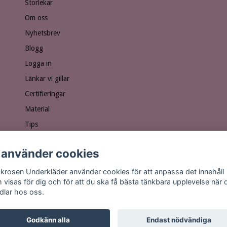
Storlekar
Om oss
Nyhetsbrev
Blogg
Logga in
Länkar vi gillar
Certifieringar
Material
Tips
Ge bort ett presentkort!
 använder cookies
Personuppgiftspolicy
Vanliga frågor
krosen Underkläder använder cookies för att anpassa det innehåll
 visas för dig och för att du ska få bästa tänkbara upplevelse när 
dlar hos oss.
Godkänn alla
Endast nödvändiga