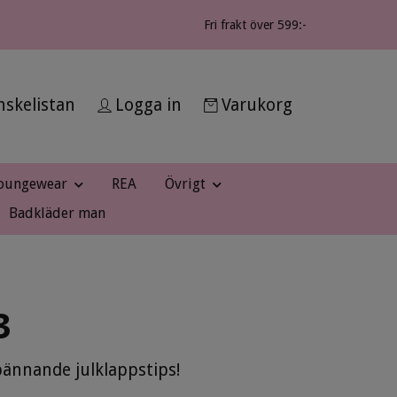
Fri frakt över 599:-
skelistan
Logga in
Varukorg
oungewear
REA
Övrigt
Badkläder man
3
spännande julklappstips!