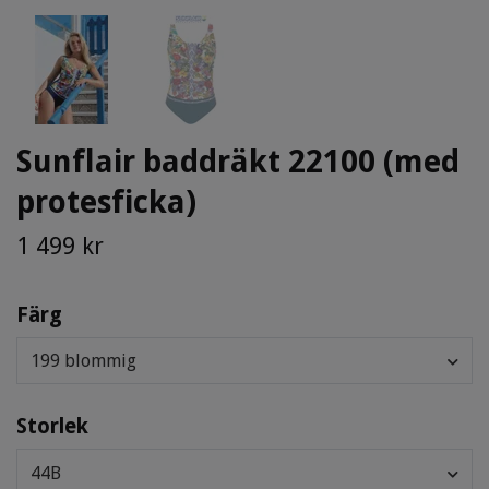
Sunflair baddräkt 22100 (med
protesficka)
1 499 kr
Färg
199 blommig
Storlek
44B