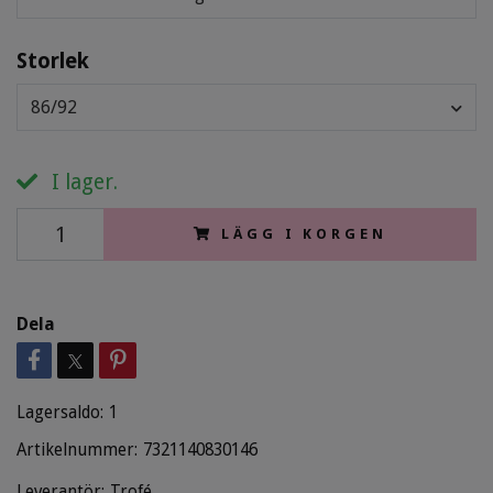
Storlek
86/92
I lager.
LÄGG I KORGEN
Dela
Lagersaldo:
1
Artikelnummer:
7321140830146
Leverantör:
Trofé