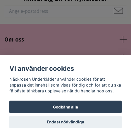
Om oss
Läs mer
Vi använder cookies
Sociala medier
Näckrosen Underkläder använder cookies för att
anpassa det innehåll som visas för dig och för att du ska
få bästa tänkbara upplevelse när du handlar hos oss.
Godkänn alla
© 2026 Näckrosen Underkläder
Endast nödvändiga