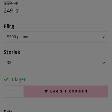
359 kr
249 kr
Färg
5500 peony
Storlek
38
I lager.
LÄGG I KORGEN
Dela