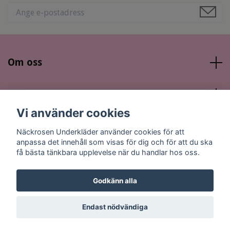
Om oss
Läs mer
Vi använder cookies
Sociala medier
Näckrosen Underkläder använder cookies för att
anpassa det innehåll som visas för dig och för att du ska
få bästa tänkbara upplevelse när du handlar hos oss.
Godkänn alla
© 2026 Näckrosen Underkläder
Endast nödvändiga