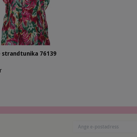
 strandtunika 76139
r