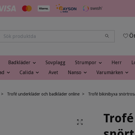
Ön
Badkläder
Sovplagg
Strumpor
Herr
L
ad
Calida
Avet
Nanso
Varumärken
Trofé underkläder och badkläder online
Trofé bikinibyxa snörtro
Trofé
snört