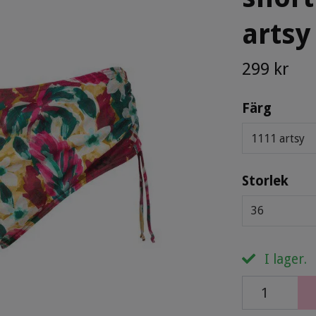
artsy
299 kr
Färg
1111 artsy
Storlek
36
I lager.