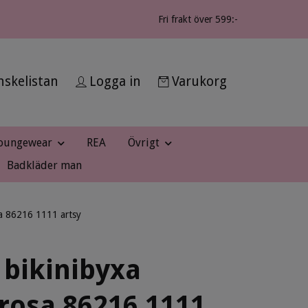
Fri frakt över 599:-
skelistan
Logga in
Varukorg
oungewear
REA
Övrigt
Badkläder man
sa 86216 1111 artsy
 bikinibyxa
rosa 86216 1111