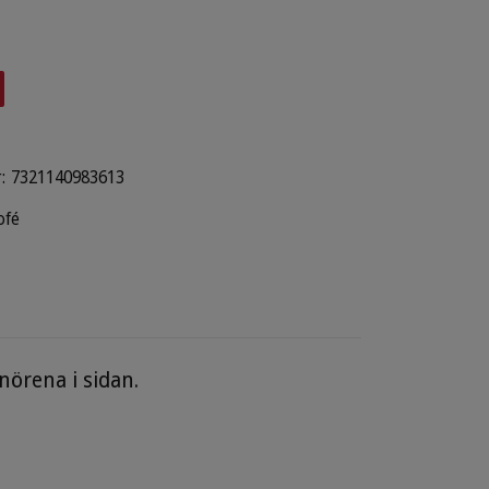
:
7321140983613
ofé
nörena i sidan.