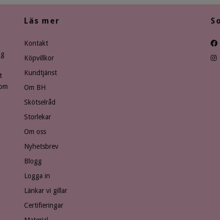
Läs mer
S
Kontakt
ng
Köpvillkor
Kundtjänst
t
som
Om BH
Skötselråd
Storlekar
Om oss
Nyhetsbrev
Blogg
Logga in
Länkar vi gillar
Certifieringar