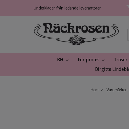
Underkläder från ledande leverantörer
BH
För protes
Trosor
Birgitta Lindebl
Hem
Varumärken