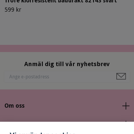
Trofé klorresistent baddräkt 82143 svart
599 kr
Anmäl dig till vår nyhetsbrev
Om oss
Läs mer