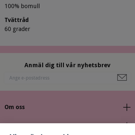
100% bomull
Tvättråd
60 grader
Anmäl dig till vår nyhetsbrev
Om oss
Läs mer