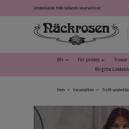
Underkläder från ledande leverantörer
BH
För protes
Trosor
Birgitta Lindebl
Hem
Varumärken
Trofé underklä