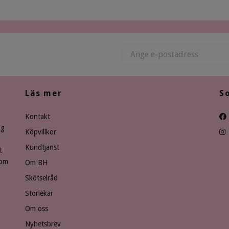
Läs mer
S
Kontakt
ng
Köpvillkor
Kundtjänst
t
som
Om BH
Skötselråd
Storlekar
Om oss
Nyhetsbrev