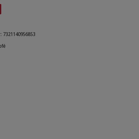
:
7321140956853
ofé