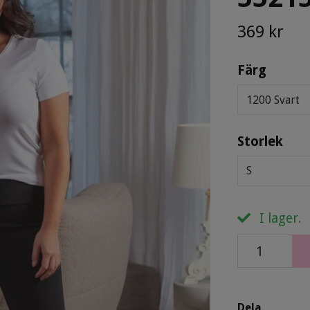
369 kr
Färg
1200 Svart
Storlek
S
I lager.
Dela