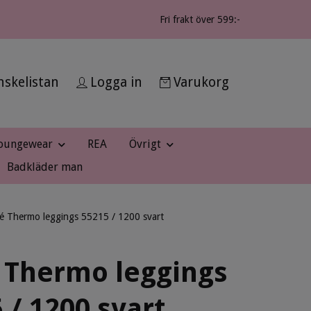
Fri frakt över 599:-
skelistan
Logga in
Varukorg
oungewear
REA
Övrigt
Badkläder man
é Thermo leggings 55215 / 1200 svart
 Thermo leggings
 / 1200 svart