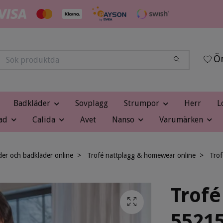
Ön
Badkläder
Sovplagg
Strumpor
Herr
L
ad
Calida
Avet
Nanso
Varumärken
der och badkläder online
Trofé nattplagg & homewear online
Trof
Trofé
55215