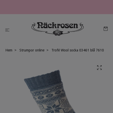
Hem
Strumpor online
Trofé Wool socka 03461 blå 7610