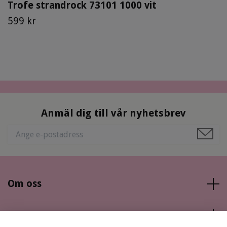
Trofe strandrock 73101 1000 vit
599 kr
Anmäl dig till vår nyhetsbrev
Om oss
Läs mer