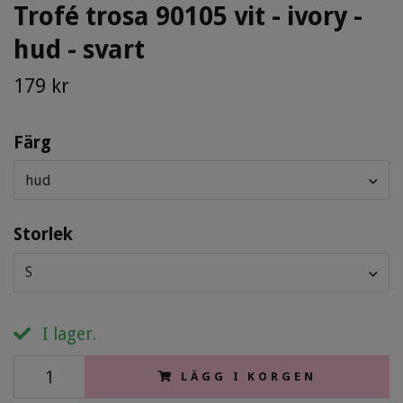
Trofé trosa 90105 vit - ivory -
hud - svart
179 kr
Färg
hud
Storlek
S
I lager.
LÄGG I KORGEN