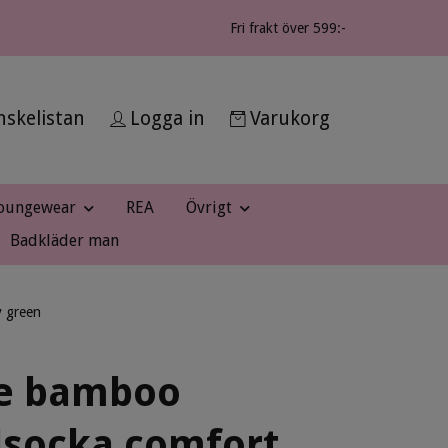
Fri frakt över 599:-
skelistan
Logga in
Varukorg
oungewear
REA
Övrigt
Badkläder man
y green
e bamboo
lsocka comfort