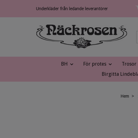
Underkläder från ledande leverantörer
BH
För protes
Trosor
Birgitta Lindebl
Hem