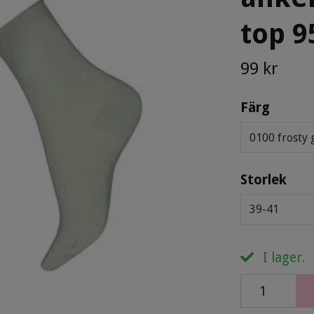
top 9
99 kr
Färg
0100 frosty 
Storlek
39-41
I lager.