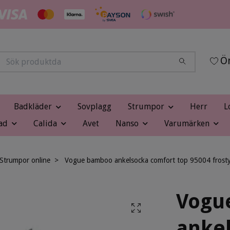
Ön
Badkläder
Sovplagg
Strumpor
Herr
L
ad
Calida
Avet
Nanso
Varumärken
Strumpor online
Vogue bamboo ankelsocka comfort top 95004 frost
Vogu
anke