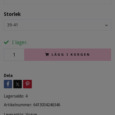
Storlek
39-41
I lager.
LÄGG I KORGEN
Dela
Lagersaldo:
4
Artikelnummer:
6413034246346
Leverantör:
Vogue