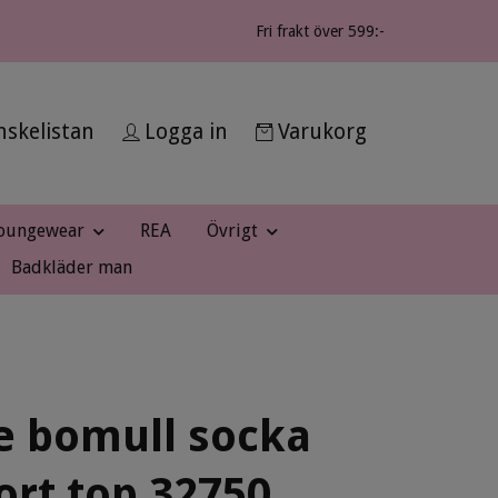
Fri frakt över 599:-
skelistan
Logga in
Varukorg
oungewear
REA
Övrigt
Badkläder man
e bomull socka
rt top 32750