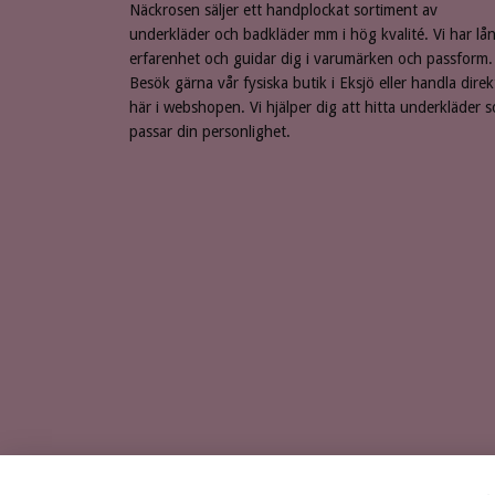
Näckrosen säljer ett handplockat sortiment av
underkläder och badkläder mm i hög kvalité. Vi har lå
erfarenhet och guidar dig i varumärken och passform.
Besök gärna vår fysiska butik i Eksjö eller handla direk
här i webshopen. Vi hjälper dig att hitta underkläder 
passar din personlighet.