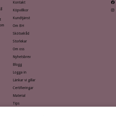
Kontakt
ng
Köpvillkor
Kundtjänst
t
som
Om BH
Skötselråd
Storlekar
Om oss
Nyhetsbrev
Blogg
Logga in
Länkar vi gillar
Certifieringar
Material
Tips
Ge bort ett presentkort!