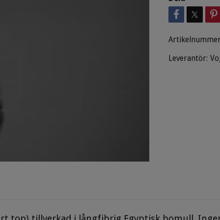
Artikelnummer
Leverantör:
Vo
 top) tillverkad i långfibrig Egyptisk bomull. Inge