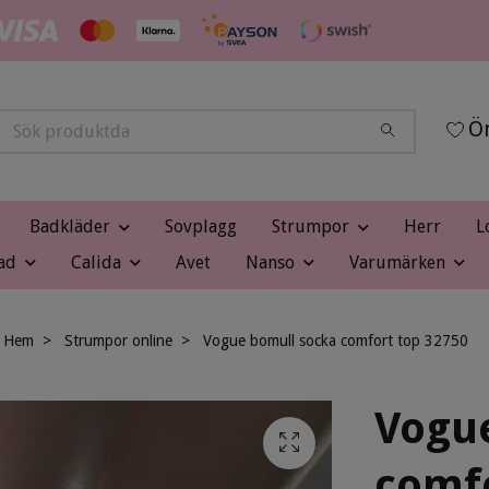
Ön
Badkläder
Sovplagg
Strumpor
Herr
L
ad
Calida
Avet
Nanso
Varumärken
Hem
Strumpor online
Vogue bomull socka comfort top 32750
Vogu
comfo