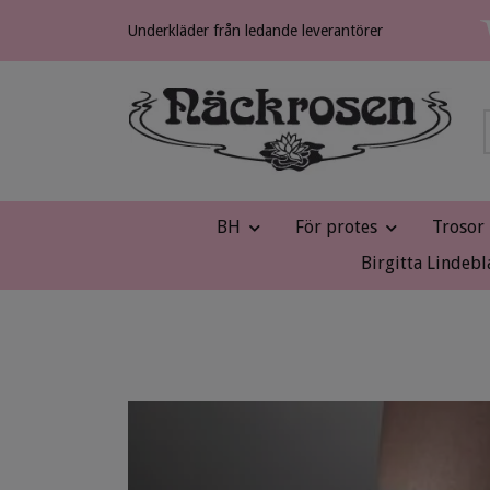
Underkläder från ledande leverantörer
BH
För protes
Trosor
Birgitta Lindebl