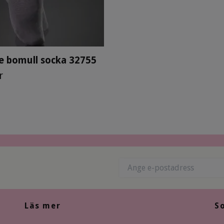
e bomull socka 32755
r
Läs mer
S