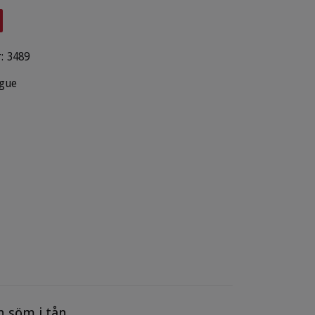
:
3489
gue
n söm i tån.