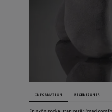
INFORMATION
RECENSIONER
En skön socka utan resår (med comfort