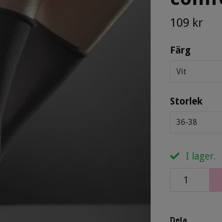
109 kr
Färg
Vit
Storlek
36-38
I lager.
Dela