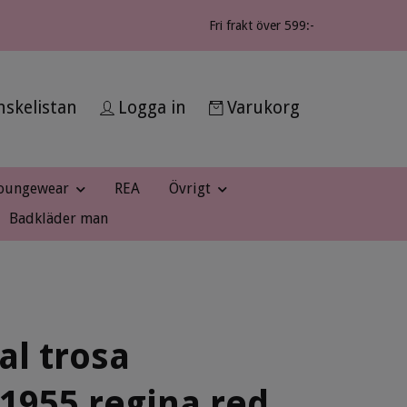
Fri frakt över 599:-
skelistan
Logga in
Varukorg
oungewear
REA
Övrigt
Badkläder man
l trosa
1955 regina red