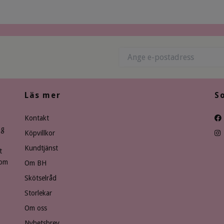
Läs mer
S
Kontakt
ng
Köpvillkor
Kundtjänst
t
som
Om BH
Skötselråd
Storlekar
Om oss
Nyhetsbrev