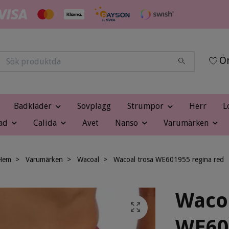
Ön
Badkläder
Sovplagg
Strumpor
Herr
L
ad
Calida
Avet
Nanso
Varumärken
Hem
Varumärken
Wacoal
Wacoal trosa WE601955 regina red
Wacoa
WE60