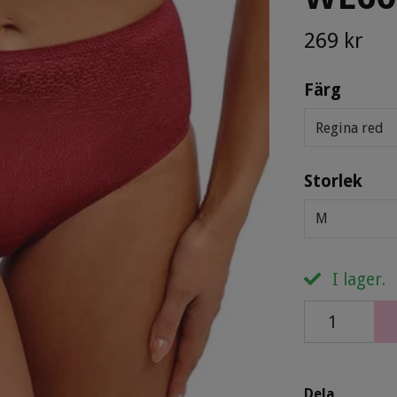
269 kr
Färg
Regina red
Storlek
M
I lager.
Dela