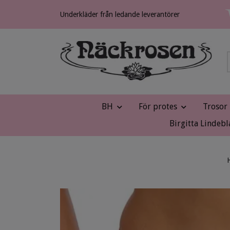
Underkläder från ledande leverantörer
BH
För protes
Trosor
Birgitta Lindebl