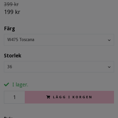
399 kr
199 kr
Färg
W475 Toscana
Storlek
36
I lager.
LÄGG I KORGEN