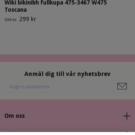
Wiki bikinibh fullkupa 475-3467 W475
Toscana
299 kr
599 kr
Anmäl dig till vår nyhetsbrev
Om oss
Läs mer